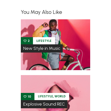
You May Also Like
LIFESTYLE
2
New Style in Music
,
LIFESTYLE
WORLD
10
Explosive Sound REC