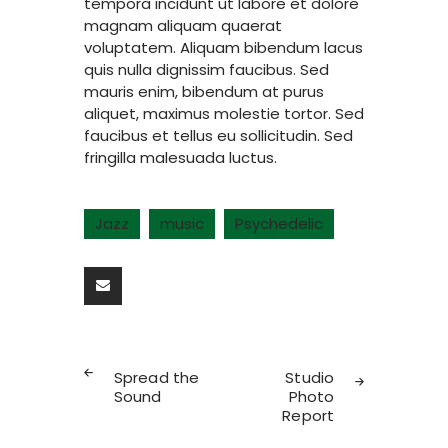
tempora incidunt ut labore et dolore
magnam aliquam quaerat
voluptatem. Aliquam bibendum lacus
quis nulla dignissim faucibus. Sed
mauris enim, bibendum at purus
aliquet, maximus molestie tortor. Sed
faucibus et tellus eu sollicitudin. Sed
fringilla malesuada luctus.
Jazz
music
Psychedelic
Navegação
PREV
NEXT
de
Spread the
Studio
POST
POST
Sound
Photo
Post
Report